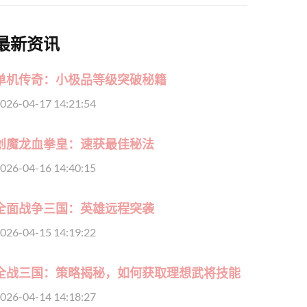
最新资讯
单机传奇：小极品等级突破秘籍
026-04-17 14:21:54
创魔龙血拳皇：速获最佳秘法
026-04-16 14:40:15
全面战争三国：英雄远程突袭
026-04-15 14:19:22
全战三国：策略揭秘，如何获取理想武将技能
026-04-14 14:18:27