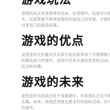
游戏的玩法非常简单和自由，在游戏中，玩家可以
中，玩家需要不断地收集和升级自己的资源，才能
分享自己的建造成果。
游戏的优点
波西亚时光的最大优点是它给玩家带来了无限想象
和建造自己的城市。游戏中还有丰富的任务和活动
玩法和乐趣。
游戏的未来
波西亚时光目前还处于发展期中，开发团队正在不
乐趣。未来，游戏还将推出更多的内容和活动，并
的城市。