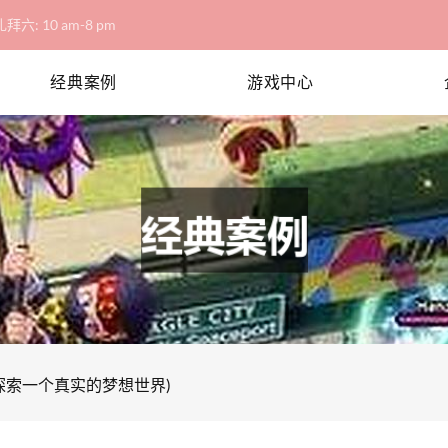
拜六: 10 am-8 pm
经典案例
游戏中心
探索一个真实的梦想世界)