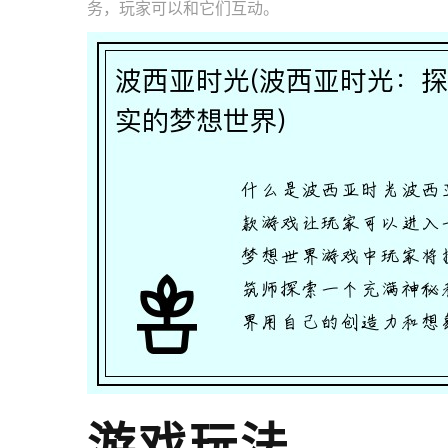
务，玩家可以和它们互动。
游戏玩法