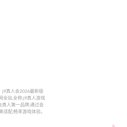
】j9真人会2026最新版
网全站,全称:j9真人游戏
会真人第一品牌,通过会
完美适配,畅享游戏体验。
九