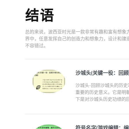
结语
总的来说，波西亚时光是一款非常有趣和富有想象
界中，任意发挥自己的创造力和想象力，设计和建
不容错过。
沙城头(关键一役：回顾
沙城头-回顾沙城头的历
重要的历史意义。它是明
下是对沙城头历史功绩的回
符号名字(游戏编辑：编